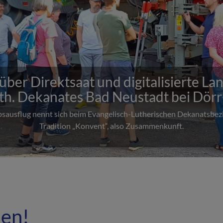
noch im Abenteuerland: Jubiläumsfes
Mühlfeld
unt mit Aufführung und Tombola gefeiert: Seit sage und schreibe 7
evangelische Kindergarten.
men!