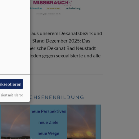
fos zum Thema aus unserem Dekanatsbezirk und
r Landeskirche, Stand Dezember 2025: Das
angelisch-Lutherische Dekanat Bad Neustadt
ellt sich entschieden gegen sexualisierte und alle
rmen von
 akzeptieren
isiert mit Klaro!
ERWACHSENENBILDUNG