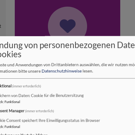
t
ndung von personenbezogenen Dat
ookies
Wir bitten aktuell um Ihre Spende für die
Evangelische Jugend in Bayern.
enste und Anwendungen von Drittanbietern auswählen, die wir nutzen m
rmationen bitte unsere
Datenschutzhinweise
lesen.
ktional
(immer erforderlich)
dienste und Veranstaltungen
in den einze
ten der Kirchengemeinden
(HIER
bitte anklic
ichern von Daten: Cookie für die Benutzersitzung
ck
:
Funktional
R
KIRCHENGEMEINDEN IM
sent Manager
(immer erforderlich)
DEKANATSBEZIRK BAD NEUSTADT
kie Consent speichert Ihre Einwilligungsstatus im Browser
ST
ck
:
Funktional