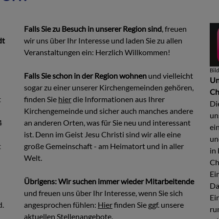
Falls Sie zu Besuch in unserer Region sind
, freuen
dt
wir uns über Ihr Interesse und laden Sie zu allen
Veranstaltungen ein: Herzlich Willkommen!
Bil
Falls Sie schon in der Region wohnen
und vielleicht
Un
sogar zu einer unserer Kirchengemeinden gehören,
Ch
t
finden Sie
hier
die Informationen aus Ihrer
Di
Kirchengemeinde und sicher auch manches andere
un
4
an anderen Orten, was für Sie neu und interessant
ei
ist. Denn im Geist Jesu Christi sind wir alle eine
un
t
große Gemeinschaft - am Heimatort und in aller
in
Welt.
Ch
Ei
Übrigens: Wir suchen immer wieder Mitarbeitende
Da
und freuen uns über Ihr Interesse, wenn Sie sich
Ei
d.
angesprochen fühlen:
Hier
finden Sie ggf. unsere
ru
aktuellen Stellenangebote.