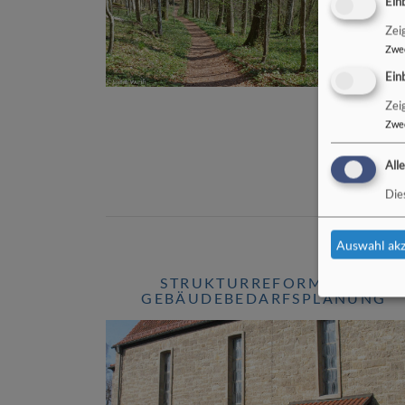
Ein
Zei
Zwe
Ein
Zei
Zwe
All
Die
Auswahl akz
STRUKTURREFORM UND
GEBÄUDEBEDARFSPLANUNG