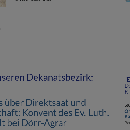
e
unseren Dekanatsbezirk:
"E
De
Ki
s über Direktsaat und
Sa
chaft: Konvent des Ev.-Luth.
Or
Ka
t bei Dörr-Agrar
Ba