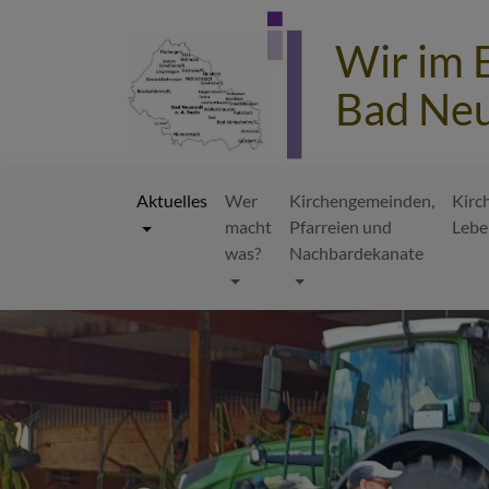
Direkt
zum
Wir im 
Inhalt
Bad Neu
Aktuelles
Wer
Kirchengemeinden,
Kirc
macht
Pfarreien und
Lebe
Hauptnavigation
was?
Nachbardekanate