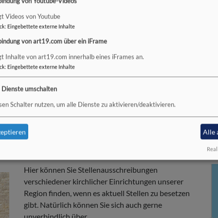
bindung von Youtube-Videos
gt Videos von Youtube
ck
:
Eingebettete externe Inhalte
bindung von art19.com über ein iFrame
In
gt Inhalte von art19.com innerhalb eines iFrames an.
de
ck
:
Eingebettete externe Inhalte
Ev
st
e Dienste umschalten
Fo
sen Schalter nutzen, um alle Dienste zu aktivieren/deaktivieren.
eptieren
Alle
Real
STELLENANGEBOTE
Hier können Sie Stellenausschreibungen
verschiedener kirchlicher Einrichtungen unserer
Region finden, wenn es aktuell Stellen zu besetzen
gibt. Natürlich können Sie sich auch gerne
unverbindlich über