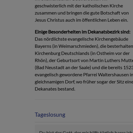
geschwisterlich mit der katholischen Kirche
zusammen und bringen die gute Botschaft von
Jesus Christus auch im öffentlichen Leben ein.
Einige Besonderheiten im Dekanatsbezirk sind:
Das nördlichste evangelische Kirchengebäude
Bayerns (in Weimarschmieden), die besterhalte
Kirchenburg Deutschlands (in Ostheim vor der
Rhön), der Geburtsort von Martin Luthers Mutt
(Bad Neustadt an der Saale) und die bereits 152
evangelisch gewordene Pfarrei Waltershausen i
gleichnamigen Dorf, wo früher sogar der Sitz ein
Dekanates bestand.
Tageslosung
Du bist der Gott, der mir hilft; täglich harre ich