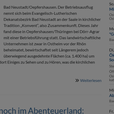
So
Bad Neustadt/Oepfershausen. Der Betriebsausflug
Mi
nennt sich beim Evangelisch-Lutherischen
Os
Os
Dekanatsbezirk Bad Neustadt an der Saale in kirchlicher
Tradition „Konvent“, also Zusammenkunft. Dieses Jahr
Mo
fand diese in Oepfershausen/Thüringen bei Dörr-Agrar
"G
mit einer Betriebsführung statt. Das landwirtschaftliche
Ba
Unternehmen ist zwar in Ostheim vor der Rhön
beheimatet, bewirtschaftet seit Längerem jedoch
Di
Ök
überwiegend ausgedehnte Flächen (ca. 1.400 ha) um
So
rt Einiges zu Sehen und zu Hören, was die kirchlichen
St
Öff
Os
ka
Weiterlesen
über
Kirche
Mi
lernen
Ab
was
Ba
über
 noch im Abenteuerland:
Direkt
Fr,