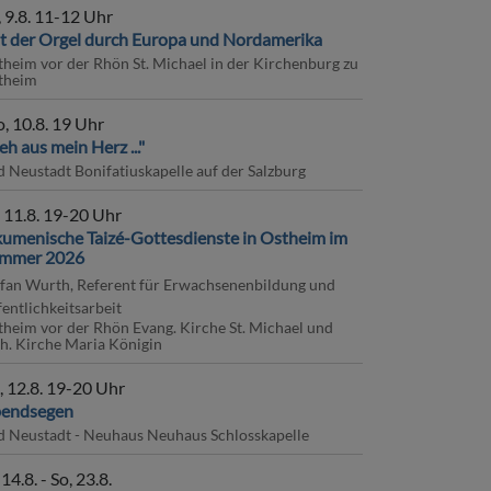
, 9.8. 11-12 Uhr
t der Orgel durch Europa und Nordamerika
theim vor der Rhön
St. Michael in der Kirchenburg zu
theim
, 10.8. 19 Uhr
eh aus mein Herz ..."
d Neustadt
Bonifatiuskapelle auf der Salzburg
, 11.8. 19-20 Uhr
umenische Taizé-Gottesdienste in Ostheim im
mmer 2026
efan Wurth, Referent für Erwachsenenbildung und
entlichkeitsarbeit
theim vor der Rhön
Evang. Kirche St. Michael und
th. Kirche Maria Königin
nleute
, 12.8. 19-20 Uhr
endsegen
d Neustadt - Neuhaus
Neuhaus Schlosskapelle
saat
 14.8. - So, 23.8.