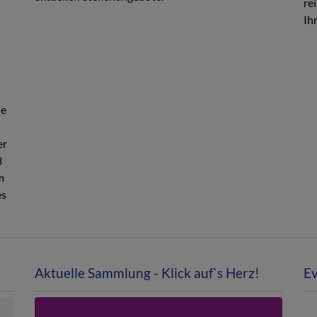
re
Ih
ne
er
3
m
es
Aktuelle Sammlung - Klick auf`s Herz!
Ev