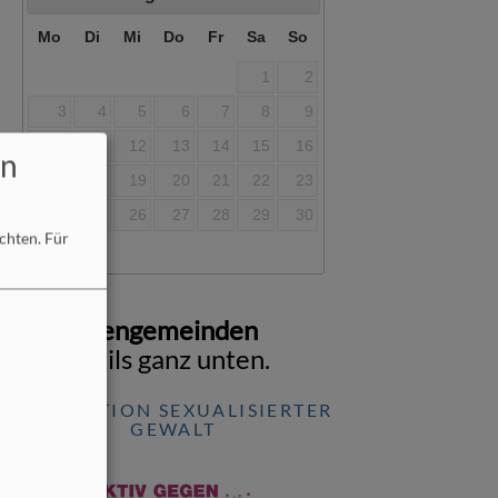
Mo
Di
Mi
Do
Fr
Sa
So
1
2
3
4
5
6
7
8
9
10
11
12
13
14
15
16
en
17
18
19
20
21
22
23
24
25
26
27
28
29
30
öchten.
Für
31
lnen Kirchengemeinden
ken) jeweils ganz unten.
PRÄVENTION SEXUALISIERTER
GEWALT