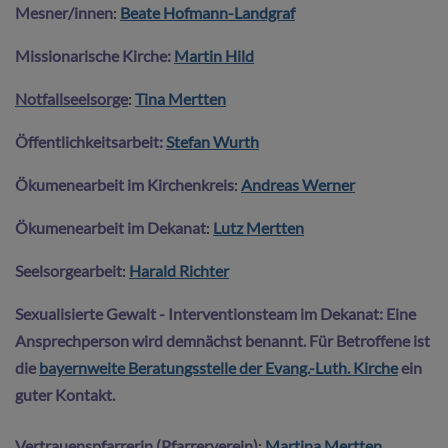
Mesner/innen
:
Beate Hofmann-Landgraf
Missionarische Kirche:
Martin Hild
Notfallseelsorge
:
T
ina Mertten
Öffentlichkeitsarbeit:
Stefan Wurth
Ökumenearbeit im Kirchenkreis
:
Andreas Werner
Ökumenearbeit im Dekanat
:
Lutz Mertten
Seelsorgearbeit
:
Harald Richter
Sexualisierte Gewalt - Interventionsteam im Dekanat:
Eine
Ansprechperson wird demnächst benannt. Für Betroffene ist
die
bayernweite Beratungsstelle der Evang.-Luth. Kirche
ein
guter Kontakt.
Vertrauenspfarrerin (Pfarrerverein)
:
Martina Mertten