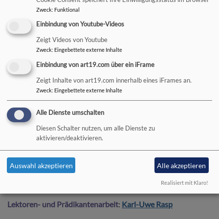
Zweck
:
Funktional
Brot für die Welt:
vakant
Einbindung von Youtube-Videos
Dekanatsposaunenchor (Obmann):
vakant
Zeigt Videos von Youtube
Zweck
:
Eingebettete externe Inhalte
Diakonie
:
vakant
Einbindung von art19.com über ein iFrame
Diasporaarbeit
:
Martin
Hild
Zeigt Inhalte von art19.com innerhalb eines iFrames an.
Zweck
:
Eingebettete externe Inhalte
Ehrenamtlichenarbeit
:
Harald Richter
Alle Dienste umschalten
Erwachsenenbildung:
Stefan Wurth
Diesen Schalter nutzen, um alle Dienste zu
Jugendarbeit
:
Lutz Mertten
aktivieren/deaktivieren.
Kindergärten
:
Beate Hofmann-Landgraf
Auswahl akzeptieren
Alle akzeptieren
Kindergottesdienst:
Stefan Wurth
Realisiert mit Klaro!
Lektoren- und Prädikantenarbeit
:
Karl-Uwe Rasp