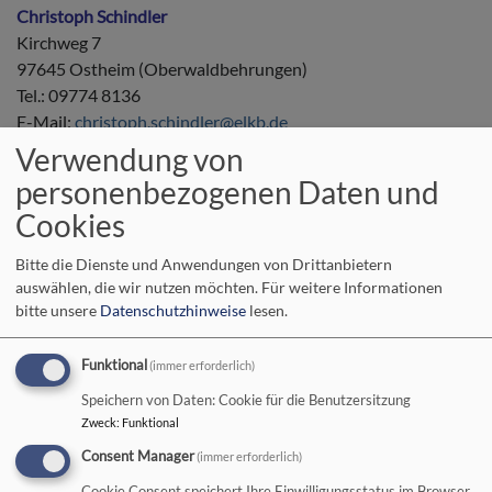
Christoph Schindler
Kirchweg 7
97645 Ostheim (Oberwaldbehrungen)
Tel.: 09774 8136
E-Mail:
christoph.schindler@elkb.de
Verwendung von
Beauftragte für Partnerschaft, Mission
personenbezogenen Daten und
und EineWelt
Cookies
Angela Kummer
E-Mail: z
ur Zeit nicht aktiv. Bitte wenden Sie sich bei Bedarf
Bitte die Dienste und Anwendungen von Drittanbietern
ans Dekanatsbüro.
auswählen, die wir nutzen möchten.
Für weitere Informationen
bitte unsere
Datenschutzhinweise
lesen.
Beauftragungen alphabetisch nach
Funktional
(immer erforderlich)
Arbeitsbereichen
Speichern von Daten: Cookie für die Benutzersitzung
Zweck
:
Funktional
Altenheimseelsorge und Altersarbeit
:
Cornelia Dennerlein
;
Consent Manager
(immer erforderlich)
Beate Hofmann-Landgraf
Cookie Consent speichert Ihre Einwilligungsstatus im Browser