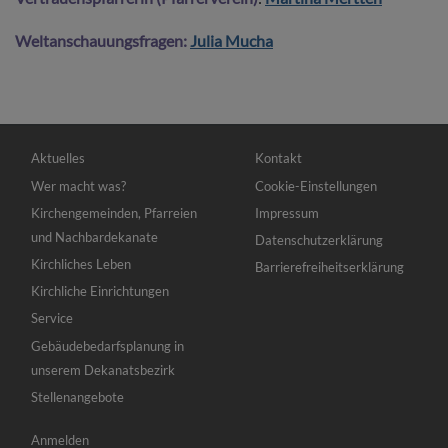
Weltanschauungsfragen:
Julia Mucha
Hauptnavigation
Fußbereichsmenü
Aktuelles
Kontakt
Wer macht was?
Cookie-Einstellungen
Kirchengemeinden, Pfarreien
Impressum
und Nachbardekanate
Datenschutzerklärung
Kirchliches Leben
Barrierefreiheitserklärung
Kirchliche Einrichtungen
Service
Gebäudebedarfsplanung in
unserem Dekanatsbezirk
Stellenangebote
Benutzermenü
Anmelden