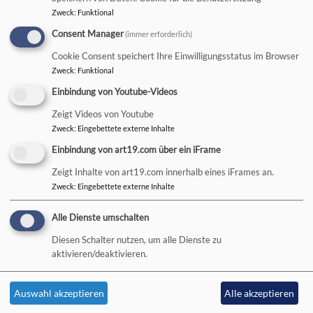
Zweck
:
Funktional
Hauptnavigation
Consent Manager
(immer erforderlich)
Cookie Consent speichert Ihre Einwilligungsstatus im Browser
Zweck
:
Funktional
Startseite
Lebensbegleitung
Einbindung von Youtube-Videos
Zeigt Videos von Youtube
Lebensbegleitung
Zweck
:
Eingebettete externe Inhalte
Einbindung von art19.com über ein iFrame
Zeigt Inhalte von art19.com innerhalb eines iFrames an.
Zweck
:
Eingebettete externe Inhalte
Hauptnavigation
Fußbereichsmenü
Alle Dienste umschalten
Aktuelles
Kontakt
Diesen Schalter nutzen, um alle Dienste zu
Wer macht was?
Cookie-Einstellungen
aktivieren/deaktivieren.
Kirchengemeinden, Pfarreien
Impressum
und Nachbardekanate
Datenschutzerklärung
Auswahl akzeptieren
Alle akzeptieren
Kirchliches Leben
Barrierefreiheitserklärung