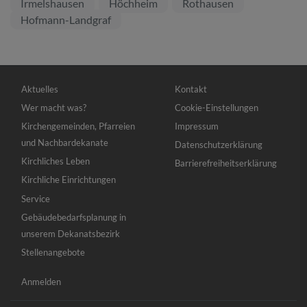
Irmelshausen
Höchheim
Rothausen
Hofmann-Landgraf
Hauptnavigation
Fußbereichsmenü
Aktuelles
Kontakt
Wer macht was?
Cookie-Einstellungen
Kirchengemeinden, Pfarreien
Impressum
und Nachbardekanate
Datenschutzerklärung
Kirchliches Leben
Barrierefreiheitserklärung
Kirchliche Einrichtungen
Service
Gebäudebedarfsplanung in
unserem Dekanatsbezirk
Stellenangebote
Benutzermenü
Anmelden