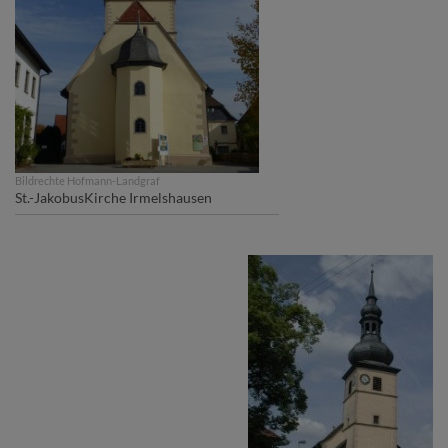
Bildrechte
Hofmann-Landgraf
St.-JakobusKirche Irmelshausen