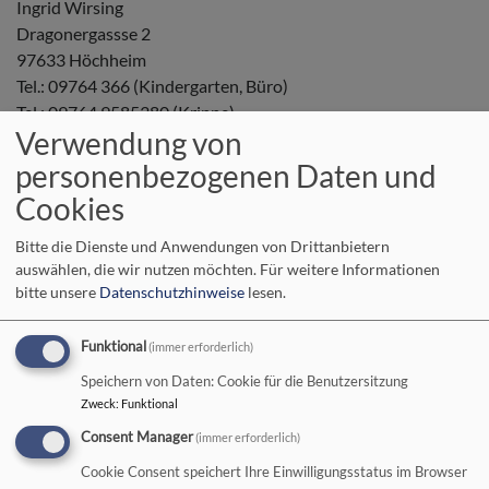
Ingrid Wirsing
Dragonergassse 2
97633 Höchheim
Tel.: 09764 366 (Kindergarten, Büro)
Tel.: 09764 9585380 (Krippe)
Verwendung von
E-Mail:
Kita.hoechheim@elkb.de
personenbezogenen Daten und
Gemeinsamer Kirchenvorstand 2024-2030
Cookies
Isolde Dippert
Adrian Müller
Bitte die Dienste und Anwendungen von Drittanbietern
Alexandra Schmidt
auswählen, die wir nutzen möchten.
Für weitere Informationen
Anna Schmutz
bitte unsere
Datenschutzhinweise
lesen.
Anitra Sturdza
Ursula Uebelacker
Funktional
(immer erforderlich)
Christine Uhlein
Speichern von Daten: Cookie für die Benutzersitzung
Ingrid Wartenberg
Zweck
:
Funktional
Daniela Werner
Consent Manager
(immer erforderlich)
Hartmut Werner
Cookie Consent speichert Ihre Einwilligungsstatus im Browser
Regelmäßige Veranstaltungen