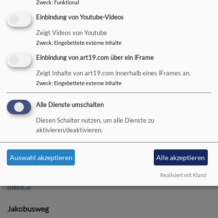
Zweck
:
Funktional
Gottesdienste
Einbindung von Youtube-Videos
Gottesdienste So 9.30, 10.30 und Sa 19 Uhr im Wechsel (vgl.
Aushänge und örtliche Presse)
Zeigt Videos von Youtube
Zweck
:
Eingebettete externe Inhalte
Nähere Informationen zu den Veranstaltungen erhalten Sie
Einbindung von art19.com über ein iFrame
im Pfarramt Irmelshausen
Zeigt Inhalte von art19.com innerhalb eines iFrames an.
Zweck
:
Eingebettete externe Inhalte
Auferstehungsweg
Idee und Entstehung
Alle Dienste umschalten
Ostern – Mitte des christlichen Glaubens. In der Passionszeit
Diesen Schalter nutzen, um alle Dienste zu
– die 7 Wochen vor Ostern – bereiten wir uns auf Ostern vor,
aktivieren/deaktivieren.
um von der neuen Hoffnung, die auf die Kreuzigung folgt, zu
hören. Das Leben bleibt nicht begraben.
Auswahl akzeptieren
Alle akzeptieren
Hier beginnt ein neuer Weg, den Gott mit uns gehen möchte.
Realisiert mit Klaro!
mehr ...
Jakobusweg