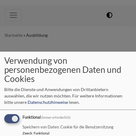
Hauptnavigation
Startseite
Ausbildung
Ausbildung
Verwendung von
personenbezogenen Daten und
Cookies
Monika Muck als
Bitte die Dienste und Anwendungen von Drittanbietern
Prädikantin eingeführt
auswählen, die wir nutzen möchten.
Für weitere Informationen
bitte unsere
Datenschutzhinweise
lesen.
Mit einem Gottesdienst
Funktional
(immer erforderlich)
in der Christuskirche in
Speichern von Daten: Cookie für die Benutzersitzung
Bischofsheim wurde
Zweck
:
Funktional