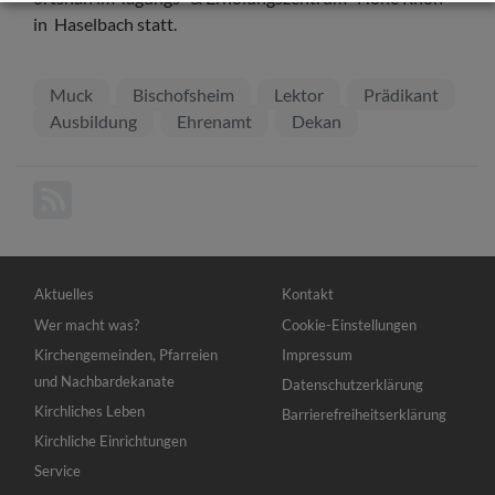
in Haselbach statt.
Muck
Bischofsheim
Lektor
Prädikant
Ausbildung
Ehrenamt
Dekan
Hauptnavigation
Fußbereichsmenü
Aktuelles
Kontakt
Wer macht was?
Cookie-Einstellungen
Kirchengemeinden, Pfarreien
Impressum
und Nachbardekanate
Datenschutzerklärung
Kirchliches Leben
Barrierefreiheitserklärung
Kirchliche Einrichtungen
Service