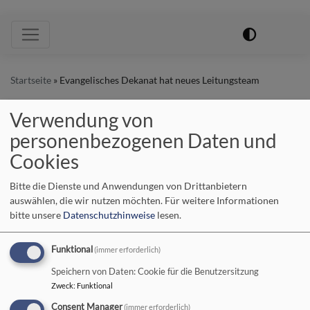
Hauptnavigation
Startseite
Evangelisches Dekanat hat neues Leitungsteam
Verwendung von
Evangelisches Dekanat
personenbezogenen Daten und
Cookies
hat neues Leitungsteam
Bitte die Dienste und Anwendungen von Drittanbietern
auswählen, die wir nutzen möchten.
Für weitere Informationen
Einführung bei
bitte unsere
Datenschutzhinweise
lesen.
Funktional
(immer erforderlich)
Speichern von Daten: Cookie für die Benutzersitzung
Zweck
:
Funktional
Consent Manager
(immer erforderlich)