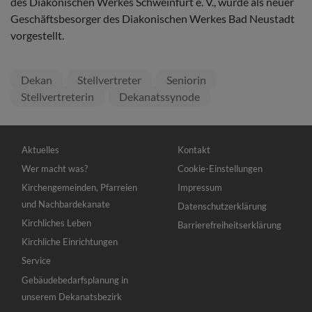
des Diakonischen Werkes Schweinfurt e. V., wurde als neuer
Geschäftsbesorger des Diakonischen Werkes Bad Neustadt
vorgestellt.
Dekan
Stellvertreter
Seniorin
Stellvertreterin
Dekanatssynode
Hauptnavigation
Fußbereichsmenü
Aktuelles
Kontakt
Wer macht was?
Cookie-Einstellungen
Kirchengemeinden, Pfarreien
Impressum
und Nachbardekanate
Datenschutzerklärung
Kirchliches Leben
Barrierefreiheitserklärung
Kirchliche Einrichtungen
Service
Gebäudebedarfsplanung in
unserem Dekanatsbezirk