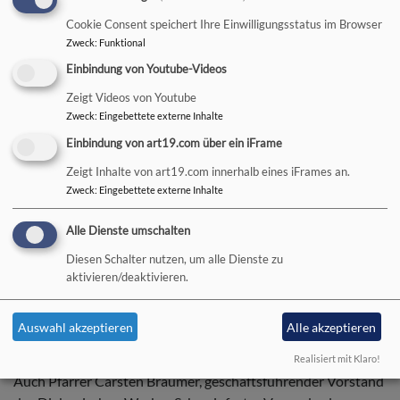
Bildrechte
Schneider-Rasp
Eröffnungsgottesdienst der Herbstsynode
Cookie Consent speichert Ihre Einwilligungsstatus im Browser
Zweck
:
Funktional
Den Eröffnungsgottesdienst zur Herbstsynode des
Einbindung von Youtube-Videos
evangelischen Dekanatsbezirks Bad Neustadt nutzte Dekan
Uwe Rasp, um zwei Pfarrer und zwei Pfarrerinnen in ihre
Zeigt Videos von Youtube
Zweck
:
Eingebettete externe Inhalte
neuen Funktionen einzuführen und unter Gottes Segen zu
stellen.
Einbindung von art19.com über ein iFrame
Zeigt Inhalte von art19.com innerhalb eines iFrames an.
Neuer stellvertretender Dekan ist der langjährige
Zweck
:
Eingebettete externe Inhalte
Mellrichstädter Pfarrer Andreas Werner. Zur Seniorin, also
zur Vertrauensfrau der Pfarrerinnen und Pfarrer, wurde
Alle Dienste umschalten
Pfarrerin Tina Mertten aus Bad Königshofen gewählt, ihre
Stellvertreterin ist Pfarrerin Julia Mucha aus Aubstadt. „Das
Diesen Schalter nutzen, um alle Dienste zu
aktivieren/deaktivieren.
neue Leitungsteam des Dekanats ist nun komplett,“ so Dekan
Rasp über sich und seine Kollegen und Kolleginnen. Ebenfalls
dem Leitungsteam gehört weiterhin die Schulreferentin
Auswahl akzeptieren
Alle akzeptieren
Religionspädagogin Michaela Barth an.
Realisiert mit Klaro!
Auch Pfarrer Carsten Bräumer, geschäftsführender Vorstand