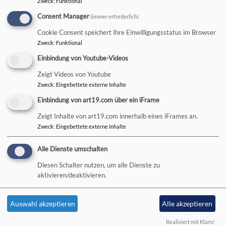
Zweck
:
Funktional
Consent Manager
(immer erforderlich)
Hauptnavigation
Cookie Consent speichert Ihre Einwilligungsstatus im Browser
Zweck
:
Funktional
Startseite
Aggregator
Sources
Einbindung von Youtube-Videos
Zeigt Videos von Youtube
Zweck
:
Eingebettete externe Inhalte
Sources
Einbindung von art19.com über ein iFrame
Zeigt Inhalte von art19.com innerhalb eines iFrames an.
Zweck
:
Eingebettete externe Inhalte
Hauptnavigation
Fußbereichsmenü
Aktuelles
Kontakt
Alle Dienste umschalten
Wer macht was?
Cookie-Einstellungen
Diesen Schalter nutzen, um alle Dienste zu
Kirchengemeinden, Pfarreien
Impressum
aktivieren/deaktivieren.
und Nachbardekanate
Datenschutzerklärung
Kirchliches Leben
Barrierefreiheitserklärung
Auswahl akzeptieren
Alle akzeptieren
Kirchliche Einrichtungen
Realisiert mit Klaro!