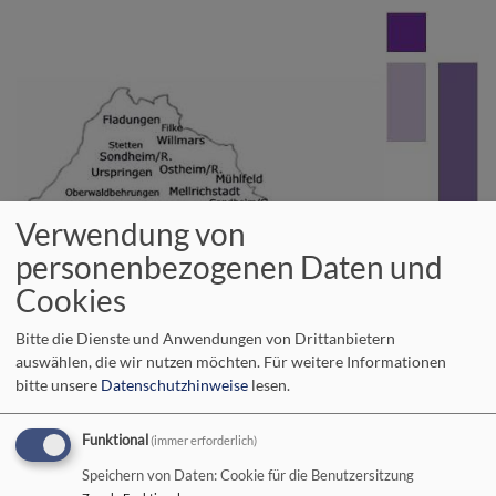
Direkt
zum
Inhalt
Verwendung von
personenbezogenen Daten und
Cookies
Bitte die Dienste und Anwendungen von Drittanbietern
auswählen, die wir nutzen möchten.
Für weitere Informationen
bitte unsere
Datenschutzhinweise
lesen.
Wir im Evangelisch-Lutherischen
Funktional
(immer erforderlich)
Dekanatsbezirk Bad Neustadt an der
Speichern von Daten: Cookie für die Benutzersitzung
Saale