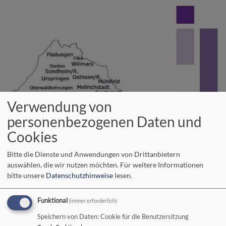
Direkt
zum
Inhalt
Verwendung von
personenbezogenen Daten und
Cookies
Bitte die Dienste und Anwendungen von Drittanbietern
auswählen, die wir nutzen möchten.
Für weitere Informationen
bitte unsere
Datenschutzhinweise
lesen.
Wir im Evangelisch-Lutherischen
Funktional
(immer erforderlich)
Dekanatsbezirk Bad Neustadt an der
Speichern von Daten: Cookie für die Benutzersitzung
Saale