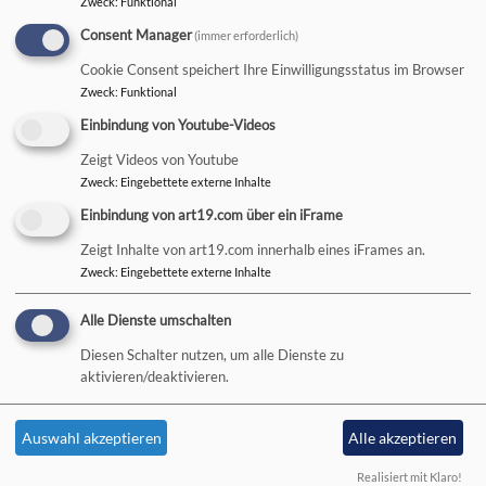
Zweck
:
Funktional
Consent Manager
(immer erforderlich)
Hauptnavigation
Cookie Consent speichert Ihre Einwilligungsstatus im Browser
Zweck
:
Funktional
Startseite
Aggregator
Sources
Einbindung von Youtube-Videos
Zeigt Videos von Youtube
Zweck
:
Eingebettete externe Inhalte
Sources
Einbindung von art19.com über ein iFrame
Zeigt Inhalte von art19.com innerhalb eines iFrames an.
Zweck
:
Eingebettete externe Inhalte
Hauptnavigation
Fußbereichsmenü
Aktuelles
Kontakt
Alle Dienste umschalten
Wer macht was?
Cookie-Einstellungen
Diesen Schalter nutzen, um alle Dienste zu
Kirchengemeinden, Pfarreien
Impressum
aktivieren/deaktivieren.
und Nachbardekanate
Datenschutzerklärung
Kirchliches Leben
Barrierefreiheitserklärung
Auswahl akzeptieren
Alle akzeptieren
Kirchliche Einrichtungen
Realisiert mit Klaro!