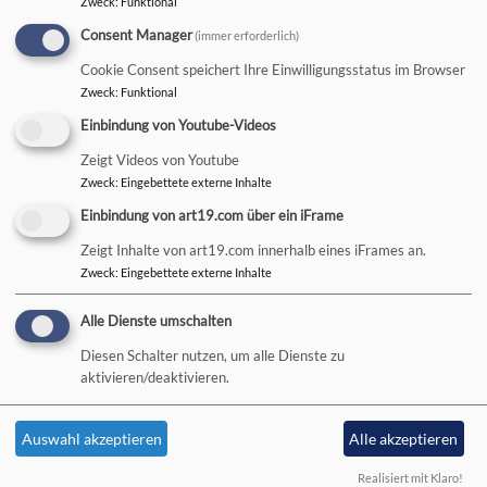
Zweck
:
Funktional
Consent Manager
(immer erforderlich)
Hauptnavigation
Cookie Consent speichert Ihre Einwilligungsstatus im Browser
Zweck
:
Funktional
Startseite
Aggregator
Sources
Einbindung von Youtube-Videos
Zeigt Videos von Youtube
Zweck
:
Eingebettete externe Inhalte
Sources
Einbindung von art19.com über ein iFrame
Zeigt Inhalte von art19.com innerhalb eines iFrames an.
Zweck
:
Eingebettete externe Inhalte
Hauptnavigation
Fußbereichsmenü
Aktuelles
Kontakt
Alle Dienste umschalten
Wer macht was?
Cookie-Einstellungen
Diesen Schalter nutzen, um alle Dienste zu
Kirchengemeinden, Pfarreien
Impressum
aktivieren/deaktivieren.
und Nachbardekanate
Datenschutzerklärung
Kirchliches Leben
Barrierefreiheitserklärung
Auswahl akzeptieren
Alle akzeptieren
Kirchliche Einrichtungen
Realisiert mit Klaro!