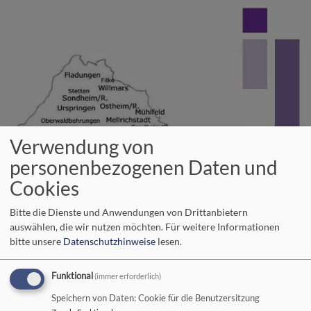
Direkt
zum
Inhalt
Verwendung von
personenbezogenen Daten und
Cookies
Bitte die Dienste und Anwendungen von Drittanbietern
auswählen, die wir nutzen möchten.
Für weitere Informationen
bitte unsere
Datenschutzhinweise
lesen.
Wir im Evangelisch-Lutherischen
Funktional
(immer erforderlich)
Dekanatsbezirk Bad Neustadt an der
Speichern von Daten: Cookie für die Benutzersitzung
Saale