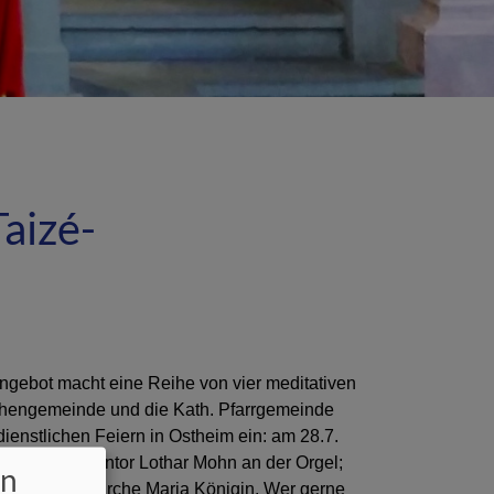
aizé-
ngebot macht eine Reihe von vier meditativen
irchengemeinde und die Kath. Pfarrgemeinde
enstlichen Feiern in Ostheim ein: am 28.7.
h sowie Kurkantor Lothar Mohn an der Orgel;
en
tholischen Kirche Maria Königin. Wer gerne