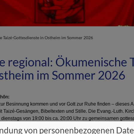
he Taizé-Gottesdienste in Ostheim im Sommer 2026
e regional: Ökumenische T
Ostheim im Sommer 2026
Rhön:
zur Besinnung kommen und vor Gott zur Ruhe finden – dieses A
it Taizé-Gesängen, Bibeltexten und Stille. Die Evang.-Luth. K
dienstags von 19:00 bis ca. 20:00 Uhr zu gemeinsamen gottesdi
vangelischen Michaelskirche in der Kirchenburg mit Stefan Wurt
ndung von personenbezogenen Dat
 Hans Günther Zimmermann und am 18.8. mit Uli Emge in der ka