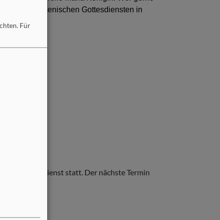
zu diesen ökumenischen Gottesdiensten in
öchten.
Für
Taizé-Gottesdienst statt. Der nächste Termin