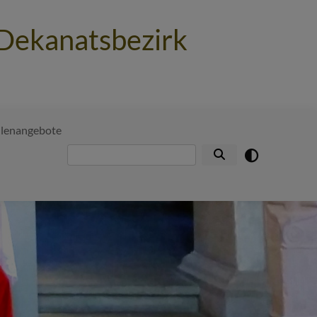
 Dekanatsbezirk
llenangebote
Suche