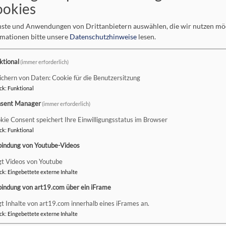
ookies
einmal „die Seele auftanken“ möchte, ist herzlich willkommen 
.
enste und Anwendungen von Drittanbietern auswählen, die wir nutzen m
rmationen bitte unsere
Datenschutzhinweise
lesen.
aizé-Kreis lädt jeden Monat ein zu
ktional
(immer erforderlich)
tille - Gebet"
n Pfarrkirche St. Ägidius
ichern von Daten: Cookie für die Benutzersitzung
ck
:
Funktional
Uhr am letzten Freitag im Monat:
sent Manager
(immer erforderlich)
kie Consent speichert Ihre Einwilligungsstatus im Browser
ck
:
Funktional
bardorf (zum Download)
262.5 KB
bindung von Youtube-Videos
gt Videos von Youtube
ck
:
Eingebettete externe Inhalte
n der Evangelischen Auferstehungskirche Münnerstadt wieder ein 
bindung von art19.com über ein iFrame
gt Inhalte von art19.com innerhalb eines iFrames an.
n
stefan.wurth@elkb.de
, vielen Dank 😊
ck
:
Eingebettete externe Inhalte