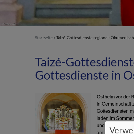
Startseite
Taizé-Gottesdienste regional: Ökumenisc
Taizé-Gottesdienst
Gottesdienste in 
Ostheim vor der 
In Gemeinschaft 
Gottesdiensten m
laden im Sommer 
und 4.8. in der e
Verwe
am 11.8 dann mit