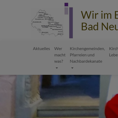
Direkt
zum
Wir im 
Inhalt
Bad Neu
Aktuelles
Wer
Kirchengemeinden,
Kirc
macht
Pfarreien und
Lebe
Hauptnavigation
was?
Nachbardekanate