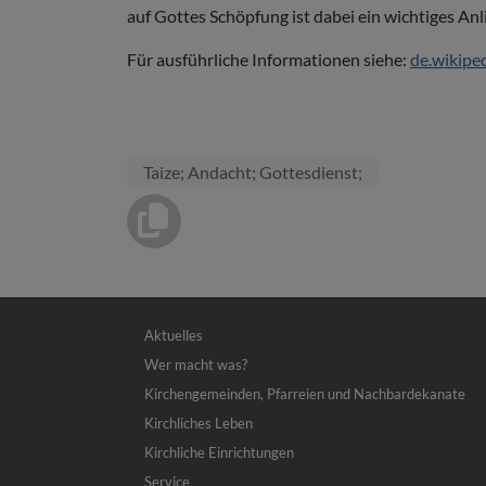
auf Gottes Schöpfung ist dabei ein wichtiges Anl
Für ausführliche Informationen siehe:
de.wikipe
Taize; Andacht; Gottesdienst;
Hauptnavigation
Aktuelles
Wer macht was?
Kirchengemeinden, Pfarreien und Nachbardekanate
Kirchliches Leben
Kirchliche Einrichtungen
Service