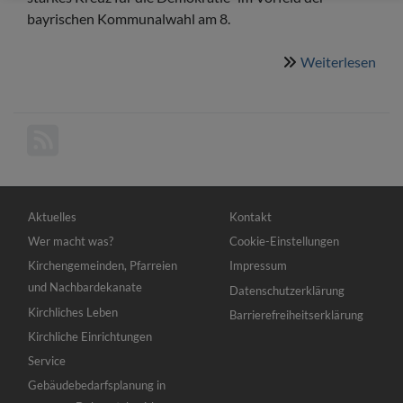
bayrischen Kommunalwahl am 8.
Weiterlesen
übe
Bad
Kön
Sec
Chö
für
die
Hauptnavigation
Fußbereichsmenü
Dem
Aktuelles
Kontakt
Wer macht was?
Cookie-Einstellungen
Kirchengemeinden, Pfarreien
Impressum
und Nachbardekanate
Datenschutzerklärung
Kirchliches Leben
Barrierefreiheitserklärung
Kirchliche Einrichtungen
Service
Gebäudebedarfsplanung in