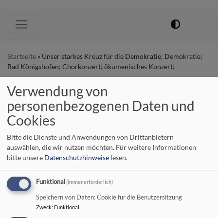
Hauptnavigation
Startseite
Unser starkes Kreuz für die Demokratie; Demokratie;
Bad Königshofen; Chorkonzert; ökumenisches Konzert;
Verwendung von
Unser starkes Kreuz für
personenbezogenen Daten und
Cookies
die Demokratie;
Bitte die Dienste und Anwendungen von Drittanbietern
Demokratie; Bad
auswählen, die wir nutzen möchten.
Für weitere Informationen
bitte unsere
Datenschutzhinweise
lesen.
Königshofen;
Funktional
(immer erforderlich)
Chorkonzert;
Speichern von Daten: Cookie für die Benutzersitzung
ökumenisches Konzert;
Zweck
:
Funktional