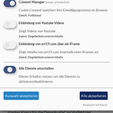
Consent Manager
(immer erforderlich)
Cookie Consent speichert Ihre Einwilligungsstatus im Browser
Zweck
:
Funktional
Bad Königshofen: Sechs
Einbindung von Youtube-Videos
Chöre für die Demokratie
Zeigt Videos von Youtube
Zweck
:
Eingebettete externe Inhalte
Über
Einbindung von art19.com über ein iFrame
100
Zeigt Inhalte von art19.com innerhalb eines iFrames an.
Zweck
:
Eingebettete externe Inhalte
Alle Dienste umschalten
Bildrechte
Evang.-Luth. Dekanatsbezirk Bad Neustadt an der Saale
Sängerinnen und Sänger wirkten mit bei einer
Diesen Schalter nutzen, um alle Dienste zu
ökumenischen Chorandacht am vergangenen Freitag in
aktivieren/deaktivieren.
der gut besuchten katholischen Stadtpfarrkirche.
Veranstaltet wurde die Feier von der Evangelisch-
Auswahl akzeptieren
Alle akzeptieren
Lutherischen Kirchengemeinde in Zusammenarbeit mit
Realisiert mit Klaro!
dem Dekanatsbezirk. Anlass war die Kampagne „Unser
starkes Kreuz für die Demokratie“ im Vorfeld der