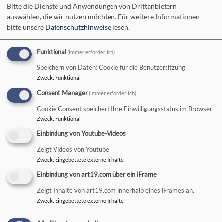
Bitte die Dienste und Anwendungen von Drittanbietern
auswählen, die wir nutzen möchten.
Für weitere Informationen
Hauptnavigation
bitte unsere
Datenschutzhinweise
lesen.
Funktional
(immer erforderlich)
Startseite
Passionsspiele Bad Neustadt
Speichern von Daten: Cookie für die Benutzersitzung
Zweck
:
Funktional
Passionsspiele Bad
Consent Manager
(immer erforderlich)
Cookie Consent speichert Ihre Einwilligungsstatus im Browser
Neustadt
Zweck
:
Funktional
Einbindung von Youtube-Videos
Zeigt Videos von Youtube
Passionsspiele der
Zweck
:
Eingebettete externe Inhalte
Einbindung von art19.com über ein iFrame
Singschule in Bad Neustadt
Zeigt Inhalte von art19.com innerhalb eines iFrames an.
am 1.+2. Juli
Zweck
:
Eingebettete externe Inhalte
Weiterlesen
übe