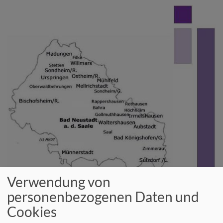
Direkt
zum
Inhalt
Verwendung von
Wir im Evangelisch-Lutherischen
personenbezogenen Daten und
Dekanatsbezirk Bad Neustadt an der
Cookies
Saale