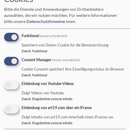
Bitte die Dienste und Anwendungen von Drittanbietern
Hauptnavigation
auswählen, die wir nutzen möchten.
Für weitere Informationen
bitte unsere
Datenschutzhinweise
lesen.
Startseite
Martin Luther
Funktional
(immer erforderlich)
Speichern von Daten: Cookie für die Benutzersitzung
Zweck
:
Funktional
Martin Luther
Consent Manager
(immer erforderlich)
Cookie Consent speichert Ihre Einwilligungsstatus im Browser
Zweck
:
Funktional
Dekanatsempfang am 9.
Einbindung von Youtube-Videos
Februar 2017
Zeigt Videos von Youtube
Zweck
:
Eingebettete externe Inhalte
Einbindung von art19.com über ein iFrame
Protestanten könnten Religionsdialog
moderieren
Zeigt Inhalte von art19.com innerhalb eines iFrames an.
Zweck
:
Eingebettete externe Inhalte
Christian Nürnberge
r traut es ihnen zu