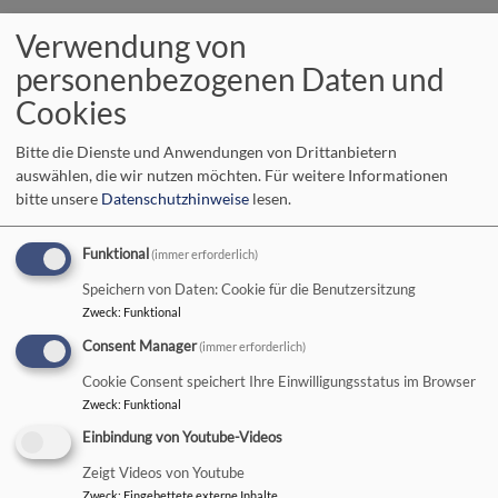
Verwendung von
Hauptnavigation
personenbezogenen Daten und
Cookies
Startseite
Marion Winnefeld; Landessynode; ELKB
Bitte die Dienste und Anwendungen von Drittanbietern
auswählen, die wir nutzen möchten.
Für weitere Informationen
bitte unsere
Datenschutzhinweise
lesen.
Marion Winnefeld;
Landessynode; ELKB
Funktional
(immer erforderlich)
Speichern von Daten: Cookie für die Benutzersitzung
Zweck
:
Funktional
Consent Manager
(immer erforderlich)
Die Landessynode - das
Cookie Consent speichert Ihre Einwilligungsstatus im Browser
"Parlament" der Evang.-
Zweck
:
Funktional
Luth. Kirche in Bayern
Einbindung von Youtube-Videos
Zeigt Videos von Youtube
Zweck
:
Eingebettete externe Inhalte