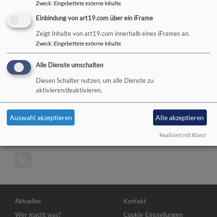
Kirchengemeinde Bad
Zweck
:
Eingebettete externe Inhalte
Neustadt heuer gleich
Einbindung von art19.com über ein iFrame
mehrfach im Zeichen
Zeigt Inhalte von art19.com innerhalb eines iFrames an.
kirchenmusikalischer
Bildrechte
Sonja Schneider-Rasp
Zweck
:
Eingebettete externe Inhalte
Jubiläen: Zum einen konnte der 40. „Geburtstag“ der
Orgel in der Christuskirche begangen werden, die mit
Alle Dienste umschalten
drei Manualen, 35 Registern, Glockenspiel, Zimbelstern
Diesen Schalter nutzen, um alle Dienste zu
und insgesamt 2.210 Pfeifen nun seit 1982 zum Lob
aktivieren/deaktivieren.
Gottes und zur Freude der Menschen gespielt wird.
Weiterlesen
übe
Auswahl akzeptieren
Alle akzeptieren
Kirc
Realisiert mit Klaro!
Jub
Hauptnavigation
Fußbereichsmenü
Aktuelles
Kontakt
Wer macht was?
Cookie-Einstellungen