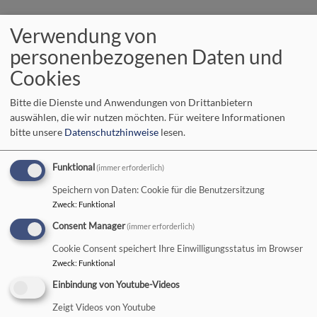
Hauptnavigation
Verwendung von
personenbezogenen Daten und
Cookies
Startseite
KMD
Bitte die Dienste und Anwendungen von Drittanbietern
auswählen, die wir nutzen möchten.
Für weitere Informationen
KMD
bitte unsere
Datenschutzhinweise
lesen.
Funktional
(immer erforderlich)
Speichern von Daten: Cookie für die Benutzersitzung
Kirchenmusikalischer
Zweck
:
Funktional
Jubiläumsreigen
Consent Manager
(immer erforderlich)
Cookie Consent speichert Ihre Einwilligungsstatus im Browser
Zweck
:
Funktional
Der Sonntag Kantate
stand in der
Einbindung von Youtube-Videos
evangelischen
Zeigt Videos von Youtube