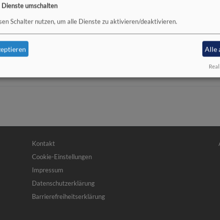
e Dienste umschalten
sen Schalter nutzen, um alle Dienste zu aktivieren/deaktivieren.
chweinfurt mit Verwaltungsstel
eptieren
Alle
Real
Fußbereichsmenü
Be
Kontakt
Cookie-Einstellungen
Impressum
Datenschutzerklärung
Barrierefreiheitserklärung