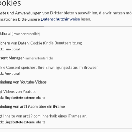
ookies
usgeber für die Kirchengemeind
enste und Anwendungen von Drittanbietern auswählen, die wir nutzen m
rmationen bitte unsere
Datenschutzhinweise
lesen.
Diakon Maximilian Hubmann ist ne
ktional
(immer erforderlich)
Leiter des Kirchengemeindeamts 
ichern von Daten: Cookie für die Benutzersitzung
ck
:
Funktional
Häufig sind die Büros der Leitungspersonen in Firmen und Ei
Hubmann dagegen residiert – derzeit noch – in einem geteilte
sent Manager
(immer erforderlich)
Kirchengemeindeamts in der Friedenstraße Schweinfurt, mitt
kie Consent speichert Ihre Einwilligungsstatus im Browser
ck
:
Funktional
bindung von Youtube-Videos
gt Videos von Youtube
ck
:
Eingebettete externe Inhalte
bindung von art19.com über ein iFrame
gt Inhalte von art19.com innerhalb eines iFrames an.
ck
:
Eingebettete externe Inhalte