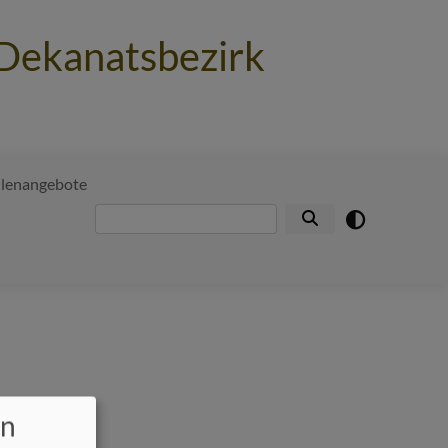
 Dekanatsbezirk
llenangebote
Suche
en