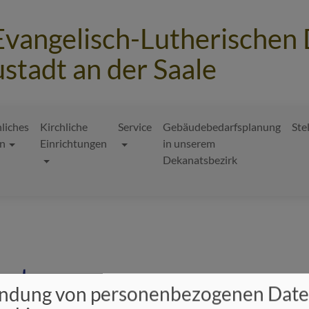
Evangelisch-Lutherischen
stadt an der Saale
hliches
Kirchliche
Service
Gebäudebedarfsplanung
Ste
n
Einrichtungen
in unserem
Dekanatsbezirk
amt
ndung von personenbezogenen Dat