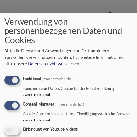
Hauptnavigation
Verwendung von
personenbezogenen Daten und
Startseite
Aubstadt
Cookies
Bitte die Dienste und Anwendungen von Drittanbietern
Aubstadt
auswählen, die wir nutzen möchten.
Für weitere Informationen
bitte unsere
Datenschutzhinweise
lesen.
Funktional
(immer erforderlich)
Evang.-Luth.
Speichern von Daten: Cookie für die Benutzersitzung
Zweck
:
Funktional
Kirchengemeinden
Consent Manager
(immer erforderlich)
Aubstadt - Gollmuthhausen
Cookie Consent speichert Ihre Einwilligungsstatus im Browser
- Rappershausen mit
Zweck
:
Funktional
Hendungen
Einbindung von Youtube-Videos