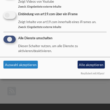
Zeigt Videos von Youtube
Zweck
:
Eingebettete externe Inhalte
Herzlich Willkommen in unserer Pfarrei!
Einbindung von art19.com über ein iFrame
Du bist jung und abenteuerlustig?
Dann schau doch mal
Zeigt Inhalte von art19.com innerhalb eines iFrames an.
bei unserer
Dekanatsjugend
vorbei - da ist immer was
Zweck
:
Eingebettete externe Inhalte
los!
Alle Dienste umschalten
Spirituell den eigenen Glauben leben - aber wie?
Auf
ganzhier.de
finden Sie Anregungen für Ihr eigenes
Diesen Schalter nutzen, um alle Dienste zu
aktivieren/deaktivieren.
Glaubensleben!
Und den passenden Podcast namens
GanzOhr finden Sie hier
!
Auswahl akzeptieren
Alle akzeptieren
Weiterlesen
übe
Realisiert mit Klaro!
Evan
Luth
Kir
Aub
-
Gol