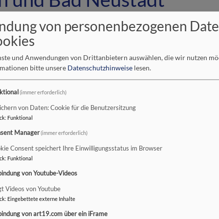
ndung von personenbezogenen Dat
J.S. Bachs Musik berührt auch heute noch sehr viele Menschen, 
ookies
Leben.
enste und Anwendungen von Drittanbietern auswählen, die wir nutzen m
Die Werke von J.S. Bach zählen zum kulturellen Erbe, auch die
rmationen bitte unsere
Datenschutzhinweise
lesen.
Gott in allen Landen“ (BWV 51). Eine konzertierende Trompete 
außergewöhnliche Verbindung ein: höchste Virtuosität, Kolora
ktional
Himmelhoch-jauchzendes Gotteslob und die innige Bitte um Go
(immer erforderlich)
Ohrenschmaus. Die Sopranistin Alima Arden, Jürgen Weyer an 
ichern von Daten: Cookie für die Benutzersitzung
musizieren unter der Leitung von KMD Karin Riegler.
ck
:
Funktional
sent Manager
(immer erforderlich)
kie Consent speichert Ihre Einwilligungsstatus im Browser
ck
:
Funktional
bindung von Youtube-Videos
gt Videos von Youtube
ck
:
Eingebettete externe Inhalte
bindung von art19.com über ein iFrame