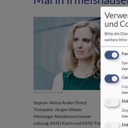
Verwe
und C
Bitte die Di
weitere Info
Fun
Spe
Zwe
Con
Coo
Bildrechte
Alima Arden
Zwe
Ein
Sopran: Alima Arden (Foto)
Trompete: Jürgen Weyer
Zei
Meininger Residenzorchester
Zwe
Leitung: KMD Karin und KMD Thomas Riegler
Ein