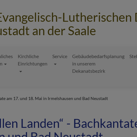
Evangelisch-Lutherischen
stadt an der Saale
hliches
Kirchliche
Service
Gebäudebedarfsplanung
Ste
n
Einrichtungen
in unserem
Dekanatsbezirk
tate am 17. und 18. Mai in Irmelshausen und Bad Neustadt
allen Landen“ - Bachkantat
en und Bad Neustadt