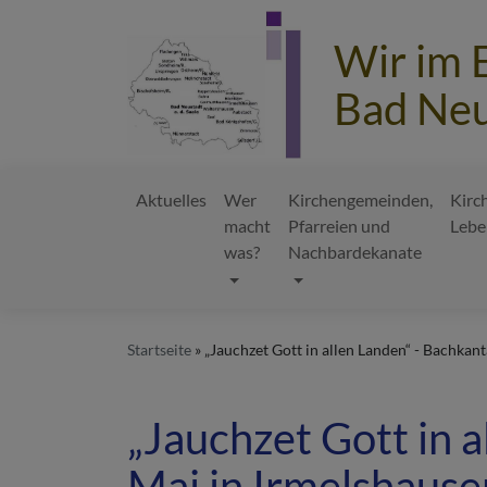
Direkt
zum
Wir im 
Inhalt
Bad Neu
Aktuelles
Wer
Kirchengemeinden,
Kirc
macht
Pfarreien und
Lebe
Hauptnavigation
was?
Nachbardekanate
Startseite
„Jauchzet Gott in allen Landen“ - Bachkan
„Jauchzet Gott in 
Mai in Irmelshaus