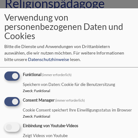
Religionspädagoge
Stefan Wurth
Verwendung von
personenbezogenen Daten und
Cookies
Im Rahmen der
Bitte die Dienste und Anwendungen von Drittanbietern
Herbstsynode des Evang.-
auswählen, die wir nutzen möchten.
Für weitere Informationen
Luth. Dekanatsbezirks
bitte unsere
Datenschutzhinweise
lesen.
konnten zwei Mitarbeitende
in neue Funktionen
Funktional
(immer erforderlich)
eingeführt werden: Pfarrerin
Beate Hofmann-Landgraf
Speichern von Daten: Cookie für die Benutzersitzung
Bildrechte
Sonja Schneider-Rasp
mit einem halben
Zweck
:
Funktional
Stellenanteil für die Altenheimseelsorge und
Consent Manager
(immer erforderlich)
Religionspädagoge Stefan Wurth mit einer ganzen Stelle
Cookie Consent speichert Ihre Einwilligungsstatus im Browser
für Erwachsenenbildung und Öffentlichkeitsarbeit. Für die
Zweck
:
Funktional
neuen Aufgaben sprach Dekan Uwe Rasp ihnen unter
Einbindung von Youtube-Videos
Handauflegung zusammen mit Diakonin Cornelia
Dennerlein und Pfarrerin Tina Mertten den Segen Gottes
Zeigt Videos von Youtube