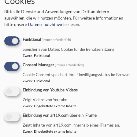
Cookies
Hauptnavigation
Bitte die Dienste und Anwendungen von Drittanbietern
auswählen, die wir nutzen möchten.
Für weitere Informationen
bitte unsere
Datenschutzhinweise
lesen.
Startseite
„Atempause mit Musik“
Funktional
(immer erforderlich)
Speichern von Daten: Cookie für die Benutzersitzung
„Atempause mit Musik“
Zweck
:
Funktional
Consent Manager
(immer erforderlich)
Cookie Consent speichert Ihre Einwilligungsstatus im Browser
Zweck
:
Funktional
Wann?
Jeden Samstag 18.30 Uhr-19.45 Uhr (außer in den
Sommerferien)
Einbindung von Youtube-Videos
Wo?
Auferstehungskirche Münnerstadt
Zeigt Videos von Youtube
Wie pünktlich?
Kommen und Gehen wann Du magst – Nimm
Zweck
:
Eingebettete externe Inhalte
Dir Deine Zeit!
Einbindung von art19.com über ein iFrame
Was?
Singen, Zuhören, Beten, Lesen, Schweigen – Mach mit,
Zeigt Inhalte von art19.com innerhalb eines iFrames an.
was Dir gut tut!
Zweck
:
Eingebettete externe Inhalte
Wozu?
Geistliche Atempause vom Alltag