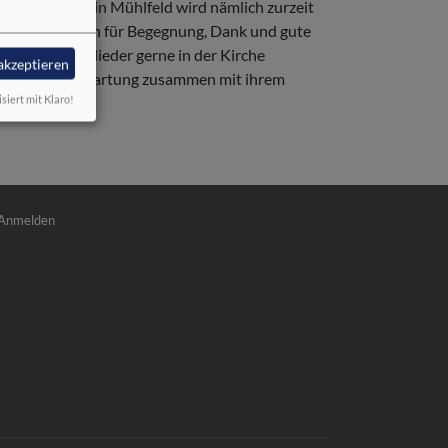
arramtsbüro in Mühlfeld wird nämlich zurzeit
 Raum zu geben für Begegnung, Dank und gute
le Gemeindeglieder gerne in der Kirche
 akzeptieren
uch Veronika Hartung zusammen mit ihrem
isiert mit Klaro!
nutzermenü
Anmelden