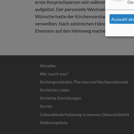
erste Ansprechperson sein während der Öffnungs
Die
aufgelöst. Der personelle Wechsel markiert al
Wünsche hatte der Kirchenvorstand im Anschluss
Auswahl akz
verweilten. Nach zahlreichen Händedrucken, U
Ehemann auf den Heimweg machen, hinein in de
Hauptnavigation
Aktuelles
Wer macht was?
Kirchengemeinden, Pfarreien und Nachbardekanate
Kirchliches Leben
Kirchliche Einrichtungen
Service
Gebäudebedarfsplanung in unserem Dekanatsbezirk
Stellenangebote