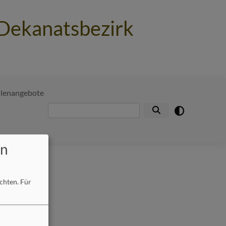
 Dekanatsbezirk
llenangebote
Suche
en
öchten.
Für