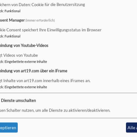
ichern von Daten: Cookie für die Benutzersitzung
ck
:
Funktional
andkreis Rhön-Grabfeld
sent Manager
(immer erforderlich)
kie Consent speichert Ihre Einwilligungsstatus im Browser
ck
:
Funktional
bindung von Youtube-Videos
gt Videos von Youtube
ck
:
Eingebettete externe Inhalte
kseelsorge in Bad Neustadt.
bindung von art19.com über ein iFrame
rge in unserer Region.
gt Inhalte von art19.com innerhalb eines iFrames an.
ck
:
Eingebettete externe Inhalte
e Dienste umschalten
sen Schalter nutzen, um alle Dienste zu aktivieren/deaktivieren.
eptieren
Alle