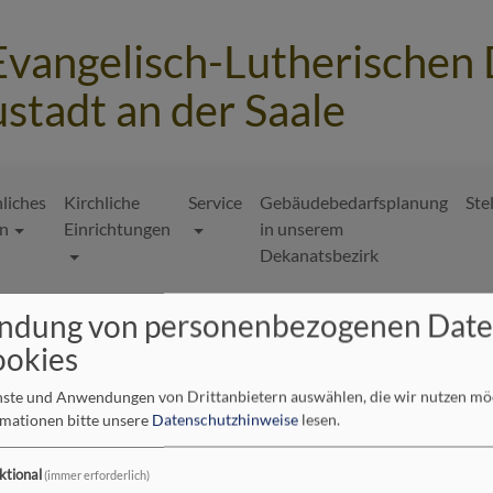
Evangelisch-Lutherischen
stadt an der Saale
hliches
Kirchliche
Service
Gebäudebedarfsplanung
Ste
n
Einrichtungen
in unserem
Dekanatsbezirk
ndung von personenbezogenen Dat
ookies
enste und Anwendungen von Drittanbietern auswählen, die wir nutzen m
rmationen bitte unsere
Datenschutzhinweise
lesen.
ktional
(immer erforderlich)