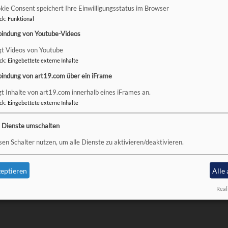
kie Consent speichert Ihre Einwilligungsstatus im Browser
ck
:
Funktional
oad
bindung von Youtube-Videos
gt Videos von Youtube
ck
:
Eingebettete externe Inhalte
bindung von art19.com über ein iFrame
gt Inhalte von art19.com innerhalb eines iFrames an.
ck
:
Eingebettete externe Inhalte
Fußbereichsmenü
Be
Kontakt
e Dienste umschalten
Cookie-Einstellungen
sen Schalter nutzen, um alle Dienste zu aktivieren/deaktivieren.
Impressum
Datenschutzerklärung
eptieren
Alle
Barrierefreiheitserklärung
Real