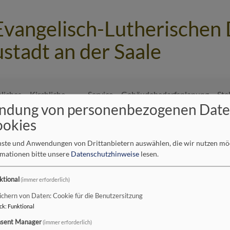
Evangelisch-Lutherischen
stadt an der Saale
hliches
Kirchliche
Service
Gebäudebedarfsplanung
Ste
ndung von personenbezogenen Dat
n
Einrichtungen
in unserem
Dekanatsbezirk
ookies
enste und Anwendungen von Drittanbietern auswählen, die wir nutzen m
rmationen bitte unsere
Datenschutzhinweise
lesen.
ktional
(immer erforderlich)
ichern von Daten: Cookie für die Benutzersitzung
ck
:
Funktional
sent Manager
(immer erforderlich)