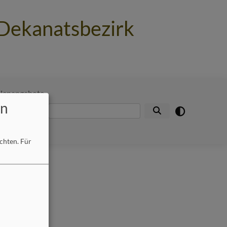
 Dekanatsbezirk
llenangebote
en
Suche
öchten.
Für